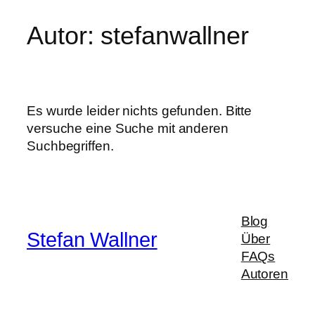
Autor:
stefanwallner
Zum
Inhalt
springen
Es wurde leider nichts gefunden. Bitte
versuche eine Suche mit anderen
Suchbegriffen.
Blog
Stefan Wallner
Über
FAQs
Autoren